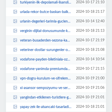
2024-10-17 21:10
turkiyenin-ilk-depolamali-lisansli-gunes-enerjisi-santrali-konyada-hayata-gec...
2024-10-18 21:17
urlada-rekor-butce-baskan-balkan-her-bir-kurus-vergiyi-vatandasimizin-hizmeti...
2024-10-14 12:40
urlanin-degerleri-tarimla-guclenecek-hNfqhZV9.jpg
2024-10-18 21:13
verginin-dijital-donusumunde-kritik-donem-C6Lerlaj.jpg
2024-10-17 21:19
veteran-busaderden-sezona-kahvaltili-merhaba-zwnYQqxg.webp
2024-10-18 21:08
veteriner-dostlar-surungenler-ozel-20-ekim-pazar-gunu-2000de-national-geograp...
2024-10-14 10:54
vodafone-payden-biletiniala-ozel-yeni-odeme-cozumu-NZSADNpM.jpg
2024-10-17 21:15
vodafone-yanimda-premiumdan-musterilere-aylik-580-tl-degerinde-fayda-1RjYWITO...
2024-10-19 21:00
vpn-dogru-kurulum-ve-sifreleme-ile-guvenli-iletisim-sagliyor-Xk6eDMFJ.jpg
2024-10-19 21:06
xi-asansor-sempozyumu-ve-sergisi-basariyla-tamamlandi-asansor-sektoru-dijital...
2024-10-19 21:01
yangindan-etkilenen-turistlere-gecmis-olsun-ziyareti-IdycDJtR.jpg
2024-10-18 21:01
yapay-zek-ile-alsancaki-tasarladilar-2WS3gSYm.jpg