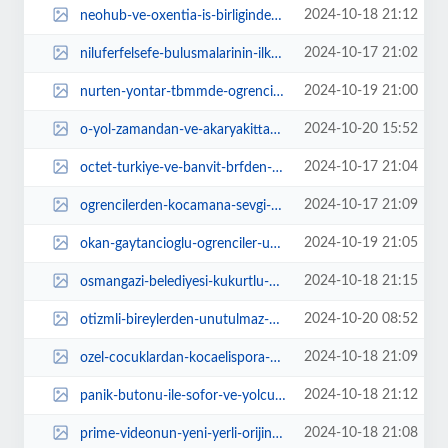
2024-10-18 21:12
neohub-ve-oxentia-is-birliginde-truk-hizlandirma-programi-ile-surdurulebilirl...
2024-10-17 21:02
niluferfelsefe-bulusmalarinin-ilk-konugu-prof-tasdelen-rG9E659t.jpg
2024-10-19 21:00
nurten-yontar-tbmmde-ogrencilerin-universiteye-kayit-yaptirmadigini-dile-geti...
2024-10-20 15:52
o-yol-zamandan-ve-akaryakittan-tasarruf-saglayacak-vSFZgT9W.webp
2024-10-17 21:04
octet-turkiye-ve-banvit-brfden-stratejik-is-birligi-eHLUQ8VJ.jpg
2024-10-17 21:09
ogrencilerden-kocamana-sevgi-seli-2l76JTZd.jpg
2024-10-19 21:05
okan-gaytancioglu-ogrenciler-universitelerini-birakiyor-lh4rWYpP.webp
2024-10-18 21:15
osmangazi-belediyesi-kukurtlu-caddesindeki-yipranan-trafik-levhalari-ve-uyari...
2024-10-20 08:52
otizmli-bireylerden-unutulmaz-konser-jnkr6s3a.webp
2024-10-18 21:09
ozel-cocuklardan-kocaelispora-ozel-ziyaret-x287aV3F.jpg
2024-10-18 21:12
panik-butonu-ile-sofor-ve-yolcu-guvenligi-artiyor-uNrG8KEc.jpg
2024-10-18 21:08
prime-videonun-yeni-yerli-orijinal-filmi-mavi-magaranin-galasi-gerceklesti-rt...