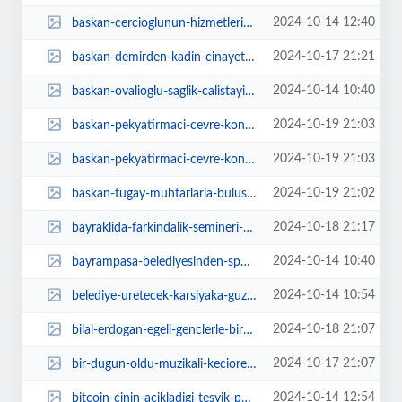
2024-10-14 12:40
baskan-cercioglunun-hizmetleri-vatandaslardan-tam-not-aliyor-mPpUcPEr.jpg
2024-10-17 21:21
baskan-demirden-kadin-cinayetlerine-tepki-rbYWNjsI.jpg
2024-10-14 10:40
baskan-ovalioglu-saglik-calistayinda-konustu-insandan-ve-yasamdan-yana-tutumu...
2024-10-19 21:03
baskan-pekyatirmaci-cevre-konusunda-surdurdugumuz-calismalarla-yillik-85-bin-...
2024-10-19 21:03
baskan-pekyatirmaci-cevre-konusunda-surdurdugumuz-calismalarla-yillik-85-bin-...
2024-10-19 21:02
baskan-tugay-muhtarlarla-bulustu-licIaEnJ.jpg
2024-10-18 21:17
bayraklida-farkindalik-semineri-kZVdCFnh.jpg
2024-10-14 10:40
bayrampasa-belediyesinden-spor-kuluplerine-buyuk-destek-3SnHiibB.jpg
2024-10-14 10:54
belediye-uretecek-karsiyaka-guzellesecek-dlPekOcW.jpg
2024-10-18 21:07
bilal-erdogan-egeli-genclerle-bir-araya-geldi-PP5DV7vK.jpg
2024-10-17 21:07
bir-dugun-oldu-muzikali-keciorende-sahnelendi-fTOHmPpZ.jpg
2024-10-14 12:54
bitcoin-cinin-acikladigi-tesvik-paketinin-etkisiyle-64000-dolarin-uzerine-cik...