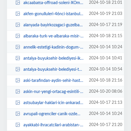
2024-10-18 21:01
akcaabatta-offroad-soleni-XOmxJvcN.jpg
2024-10-19 21:03
akfen-gonulluleri-46nci-istanbul-maratonunda-tikavin-egitimde-esitlik-projesi...
2024-10-17 21:19
alanyada-bayirkozagaci-guzelbag-ve-kati-atik-tesisi-yolu-asfaltlandi-PYOEaJxF...
2024-10-18 21:15
albaraka-turk-ve-albaraka-misir-ulkeler-arasi-ihracati-guclendirecek-onemli-b...
2024-10-14 10:24
annelik-estetigi-kadinin-dogum-sonrasi-istedigi-forma-girmesine-yardimci-oluy...
2024-10-14 10:41
antalya-buyuksehir-belediyesi-iklim-degisikligi-zirvesi-duzenliyor-ehUzkt1E.jpg
2024-10-14 10:54
antalya-buyuksehir-belediyesi-tohum-destegiyle-ureticilerin-yanindaelmalida-s...
2024-10-18 21:16
aski-tarafindan-aydin-sehir-hastanesi-icin-baslatilan-calisma-devam-ediyor-kp...
2024-10-20 08:06
askin-nur-yengi-ortacag-esintili-kiyafetiyle-buyuledi-qegqVyvP.webp
2024-10-17 21:13
astsubaylar-haklari-icin-ankarada-dMQyjNN5.webp
2024-10-14 10:24
avrupali-ogrenciler-canik-ozdemir-bayraktar-kesif-kampusune-hayran-kaldi-5HbP...
2024-10-17 21:20
ayakkabi-ihracatcilari-arabistan-yolcusu-87sMUQSP.webp