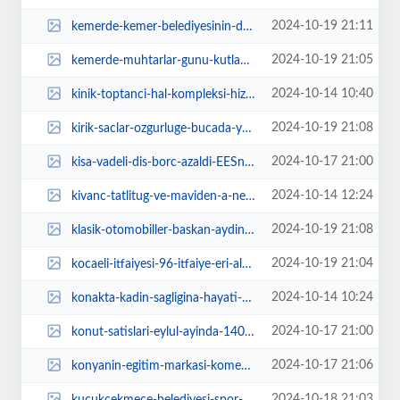
2024-10-19 21:11
kemerde-kemer-belediyesinin-destekleriyle-3-kemer-muzik-festivali-duzenlendi-...
2024-10-19 21:05
kemerde-muhtarlar-gunu-kutlandi-2x83GOnX.jpg
2024-10-14 10:40
kinik-toptanci-hal-kompleksi-hizla-devam-ediyor-Kvq8q6wi.jpg
2024-10-19 21:08
kirik-saclar-ozgurluge-bucada-yurudu-UlpPAatn.jpg
2024-10-17 21:00
kisa-vadeli-dis-borc-azaldi-EESn527Q.webp
2024-10-14 12:24
kivanc-tatlitug-ve-maviden-a-new-edition-of-you-yayinda-Ary52G5B.jpg
2024-10-19 21:08
klasik-otomobiller-baskan-aydinin-startiyla-yola-cikti-WvdX46h4.jpg
2024-10-19 21:04
kocaeli-itfaiyesi-96-itfaiye-eri-alacak-27ZU3FaD.jpg
2024-10-14 10:24
konakta-kadin-sagligina-hayati-destek-73hVqD5r.jpg
2024-10-17 21:00
konut-satislari-eylul-ayinda-140-bin-919-oldu-1KywtvnJ.webp
2024-10-17 21:06
konyanin-egitim-markasi-komek-yeni-doneme-63-bin-kursiyerle-basladi-RaP72jVG.jpg
2024-10-18 21:03
kucukcekmece-belediyesi-spor-okullari-ozel-yetenek-kurs-kayitlari-basladi-RHZ...