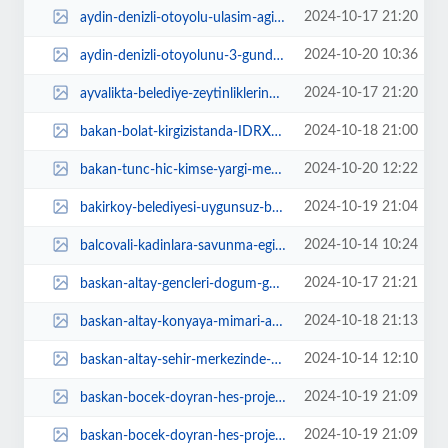
2024-10-17 21:20
aydin-denizli-otoyolu-ulasim-agina-guc-katti-UHwPCyEI.webp
2024-10-20 10:36
aydin-denizli-otoyolunu-3-gunde-22-bin-arac-kullandi-ThpgUGbT.webp
2024-10-17 21:20
ayvalikta-belediye-zeytinliklerinde-ilk-hasat-P88dzW8g.webp
2024-10-18 21:00
bakan-bolat-kirgizistanda-IDRXXDat.webp
2024-10-20 12:22
bakan-tunc-hic-kimse-yargi-mensuplarimizi-tehdit-edemez-gdFXtM3D.webp
2024-10-19 21:04
bakirkoy-belediyesi-uygunsuz-barinma-alanlarina-mudahale-ediyor-5NtaBAK3.jpg
2024-10-14 10:24
balcovali-kadinlara-savunma-egitimi-5Ce2c2dk.jpg
2024-10-17 21:21
baskan-altay-gencleri-dogum-gunu-hediyeleriyle-sevindirecek-rhi84j2z.jpg
2024-10-18 21:13
baskan-altay-konyaya-mimari-anlamda-degerli-eserler-kazandiriyor-Pxzcj3h6.jpg
2024-10-14 12:10
baskan-altay-sehir-merkezinde-1653-ailemizin-evinde-dogalgaz-donusumu-yaptik-...
2024-10-19 21:09
baskan-bocek-doyran-hes-projesi-iptal-edildi-tpg2QxEc.jpg
2024-10-19 21:09
baskan-bocek-doyran-hes-projesi-iptal-edildi-upDZEwMb.jpg