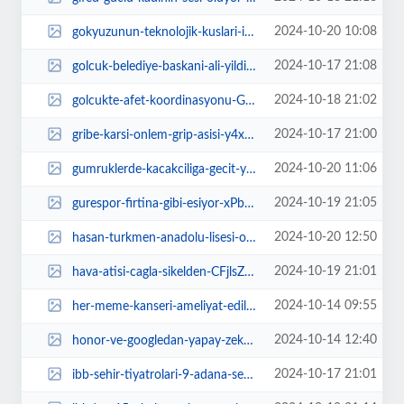
2024-10-20 10:08
gokyuzunun-teknolojik-kuslari-iha-kayitlari-yuzde-125-artti-sHZXqGiB.webp
2024-10-17 21:08
golcuk-belediye-baskani-ali-yildirim-sezer-yayinladigi-mesaji-ile-17-ekim-dun...
2024-10-18 21:02
golcukte-afet-koordinasyonu-G13ndWY5.webp
2024-10-17 21:00
gribe-karsi-onlem-grip-asisi-y4xyX5jj.webp
2024-10-20 11:06
gumruklerde-kacakciliga-gecit-yok-3Piuewyd.webp
2024-10-19 21:05
gurespor-firtina-gibi-esiyor-xPbqsV78.jpg
2024-10-20 12:50
hasan-turkmen-anadolu-lisesi-ogrencileri-okullarini-istiyor-3JinZiGg.jpeg
2024-10-19 21:01
hava-atisi-cagla-sikelden-CFjlsZri.jpg
2024-10-14 09:55
her-meme-kanseri-ameliyat-edilmeli-mi-U5mptugd.jpg
2024-10-14 12:40
honor-ve-googledan-yapay-zeka-is-birligi-circle-53rMlY4w.jpg
2024-10-17 21:01
ibb-sehir-tiyatrolari-9-adana-sehir-tiyatrolari-festivalinde-seyirciyle-bulus...