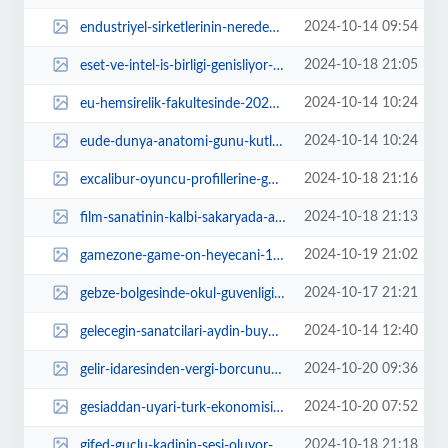
2024-10-14 09:54
endustriyel-sirketlerinin-neredeyse-yarisi-her-ay-ag-sorunlari-yasiyor-DzzjjD...
2024-10-18 21:05
eset-ve-intel-is-birligi-genisliyor-ZtQqr17I.jpg
2024-10-14 10:24
eu-hemsirelik-fakultesinde-2024-2025-egitim-ogretim-yili-1-sinif-oryantasyon-...
2024-10-14 10:24
eude-dunya-anatomi-gunu-kutlanacak-UUOkrFMY.jpg
2024-10-18 21:16
excalibur-oyuncu-profillerine-gore-tercih-edilmesi-gereken-bilgisayar-modelle...
2024-10-18 21:13
film-sanatinin-kalbi-sakaryada-atti-7RTilv2i.webp
2024-10-19 21:02
gamezone-game-on-heyecani-19-ekimde-antalyada-oyun-tutkunlariyla-bulusuyor-jM...
2024-10-17 21:21
gebze-bolgesinde-okul-guvenligi-zabitaya-emanet-pKL7TUQq.jpg
2024-10-14 12:40
gelecegin-sanatcilari-aydin-buyuksehir-belediyesi-konservatuvarinda-yetisiyor...
2024-10-20 09:36
gelir-idaresinden-vergi-borcunuz-var-uyarisi-M9UZsXsF.webp
2024-10-20 07:52
gesiaddan-uyari-turk-ekonomisi-zorlu-donemecte-kmVmOxJ2.webp
2024-10-18 21:18
gifed-guclu-kadinin-sesi-oluyor-KsGfZdGT.webp