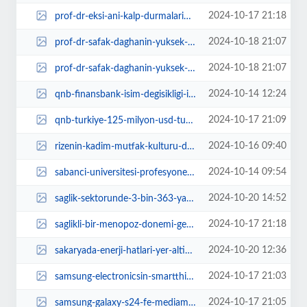
2024-10-17 21:18
prof-dr-eksi-ani-kalp-durmalarinda-ilk-5-dakika-cok-onemli-xIQbi7JM.jpg
2024-10-18 21:07
prof-dr-safak-daghanin-yuksek-lisans-ogrencisi-ile-birlikte-gelistirdigi-bulu...
2024-10-18 21:07
prof-dr-safak-daghanin-yuksek-lisans-ogrencisi-ile-birlikte-gelistirdigi-bulu...
2024-10-14 12:24
qnb-finansbank-isim-degisikligi-ile-qnb-oldu-RXDJqnuS.jpg
2024-10-17 21:09
qnb-turkiye-125-milyon-usd-tutarinda-yesil-ve-mavi-tahvil-ihraciyla-turkiyeni...
2024-10-16 09:40
rizenin-kadim-mutfak-kulturu-dunya-gastronomi-sahnesine-cikti-4-rize-gastrono...
2024-10-14 09:54
sabanci-universitesi-profesyonel-yuksek-lisans-programi-2024-mezunlarini-verd...
2024-10-20 14:52
saglik-sektorunde-3-bin-363-yatirima-tesvik-ObnbN4Dt.webp
2024-10-17 21:18
saglikli-bir-menopoz-donemi-gecirmek-mumkun-hKe7ZrOR.jpg
2024-10-20 12:36
sakaryada-enerji-hatlari-yer-altina-aliniyor-trafige-dikkat-8iMyiUbA.webp
2024-10-17 21:03
samsung-electronicsin-smartthings-platformu-iso-27001-sertifikasi-aldi-C8TkhW...
2024-10-17 21:05
samsung-galaxy-s24-fe-mediamarkt-magazalarinda-Fz4LdrCs.jpg