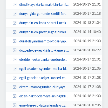
2024-10-19 21:01
dimdik-ayakta-kalmak-icin-kemik-sagligina-dikkat-hMEeMNvr.jpg
2024-10-17 21:18
dunya-gida-gununde-simitli-farkindalik-1qEtOQU6.jpg
2024-10-18 21:04
dunyanin-en-kotu-sohretli-ucak-kazalarini-arastiran-ucak-kazalarinin-izinde-2...
2024-10-14 10:40
dunyanin-en-prestijli-golf-turnuvalarindan-edinburgh-duku-kupasinin-turkiye-a...
2024-10-19 21:00
dural-dayanismamiz-iktidar-yapacaktir-OL5hDZrY.webp
2024-10-20 06:22
duzcede-cevreyi-kirletti-kameralardan-kacamadi-HaRPmy1x.webp
2024-10-17 21:01
ebrdden-sekerbanka-surdurulebilir-tarimin-finansmanina-yonelik-kaynak-vAMnlWC...
2024-10-17 21:06
egeli-akademisyenden-melisa-bitkisini-ilac-sektorune-kazandiracak-proje-8k6mq...
2024-10-17 21:08
egeli-gencler-akciger-kanseri-erken-tani-kiti-gelistirdi-Wxff5Bmv.jpg
2024-10-17 21:08
ekrem-imamoglundan-dunyaya-otoriter-rejimler-uyarisi-baris-yoksa-demokrasi-de...
2024-10-18 21:00
elden-nakit-odemeye-sinir-geldi-71tqa8Rj.webp
2024-10-20 07:06
emeklilere-su-faturalarinda-yuzde-50-indirim-fFEDEKTu.webp