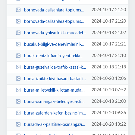
2024-10-17 21:20
bornovada-calisanlara-toplumsal-cinsiyet-esitligi-semineri-7a6fY5xl.jpg
2024-10-17 21:20
bornovada-calisanlara-toplumsal-cinsiyet-esitligi-semineri-bgCBc93D.jpg
2024-10-18 21:02
bornovada-yoksullukla-mucadele-icin-farkindalik-sergisi-DPsjKq18.jpg
2024-10-17 21:21
bucakut-bilgi-ve-deneyimlerini-bucanin-cocuklariyla-paylasiyor-KzECxAnW.jpg
2024-10-17 21:10
burak-deniz-lufianin-yeni-reklam-filmi-icin-kamera-karsisinda-qvwkkUYT.webp
2024-10-18 21:18
bursa-guzelyalida-trafik-kazasi-kWaGGaJO.webp
2024-10-20 12:06
bursa-iznikte-kivi-hasadi-basladi-fEVBajdH.webp
2024-10-20 07:52
bursa-milletvekili-kilictan-mudanyali-muhtarlara-ziyaret-LIOd5hQe.webp
2024-10-18 21:00
bursa-osmangazi-belediyesi-istihdama-araci-oluyor-KJYUI7RC.webp
2024-10-20 09:36
bursa-zaferden-kefen-bezine-imzali-tepki-XLab4eWY.webp
2024-10-20 13:22
bursada-ak-partililer-osmangazi-delegeleriyle-bulustu-rCuh4Bq5.webp