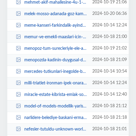
2024-10-19 21:06
mehmet-akif-mahallesine-4u-1-arada-hizmet-SwepMPF1.jpg
2024-10-20 06:36
melek-mosso-adanada-goz-kamastirdi-QJO4d7VB.webp
2024-10-14 12:24
meme-kanseri-farkindalik-ayinda-uzmanindan-uyarilar-C1875cTt.jpg
2024-10-18 21:00
memur-ve-emekli-maaslari-icin-zam-oranlari-ne-olacak-JPR25XJg.webp
2024-10-19 21:02
menopoz-tum-surecleriyle-ele-alindi-PvvnBRA9.jpg
2024-10-18 21:09
menopozda-kadinin-duygusal-destege-ihtiyaci-var-yxyrDZPw.jpg
2024-10-14 10:54
mercedes-tutkunlari-inegolde-bulustu-FkfDYec9.jpg
2024-10-14 12:24
milli-triatlet-ironman-ipek-onaran-turkiyede-ilk-kez-duzenlenecek-olan-l-tape...
2024-10-14 12:40
miracle-estate-kibrista-emlak-sorununu-nft-ile-cozmeyi-hedefleyen-projesinin-...
2024-10-18 21:12
model-of-models-modellik-yarismasi-bursa-elemeleri-basliyor-s36NyPvL.webp
2024-10-18 21:18
narlidere-belediye-baskani-erman-uzun-muhtarlar-gununu-kutladi-OdUHJe47.jpg
2024-10-18 21:01
nefesler-tutuldu-unknown-worlds-subnautica-2yi-duyurdu-yQ3hM9pB.jpg