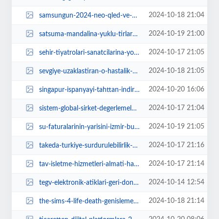
2024-10-18 21:04
samsungun-2024-neo-qled-ve-qled-tvleri-sektordeki-ilk-vde-goruntu-kalitesi-do...
2024-10-19 21:00
satsuma-mandalina-yuklu-tirlar-ihracata-yolcu-edildi-xrVKOjBp.jpg
2024-10-17 21:05
sehir-tiyatrolari-sanatcilarina-yonelik-atolye-duzenlendi-cjH4Xzy9.jpg
2024-10-18 21:05
sevgiye-uzaklastiran-o-hastalik-depersonalizasyon-bozuklugu-e8T8rLpM.jpg
2024-10-20 16:06
singapur-ispanyayi-tahttan-indirdi-rHfvC8si.webp
2024-10-17 21:04
sistem-global-sirket-degerlemelerini-yapay-zek-ile-gerceklestiriyor-7IFQgpAh.jpg
2024-10-19 21:05
su-faturalarinin-yarisini-izmir-buyuksehir-belediyesi-odeyecek-HGUG3OAI.jpg
2024-10-17 21:16
takeda-turkiye-surdurulebilirlik-calismalari-cercevesinde-tohum-otizm-vakfini...
2024-10-17 21:14
tav-isletme-hizmetleri-almati-havalimaninda-extime-loungeu-hizmete-acti-bR9sn...
2024-10-14 12:54
tegv-elektronik-atiklari-geri-donusumle-egitime-kazandiriyor-DObL5lrv.jpg
2024-10-18 21:14
the-sims-4-life-death-genisleme-paketinin-heyecan-verici-fragmani-yayinlandi-...