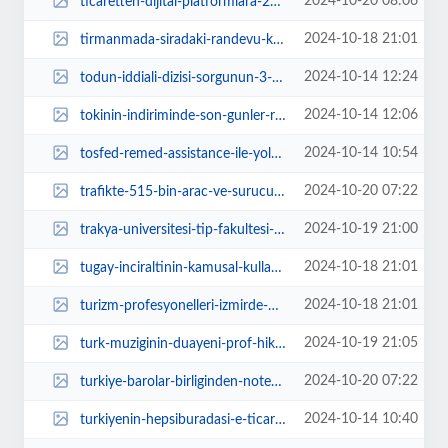
2024-10-20 08:06
ticaretten-dijital-platformlara-24-milyon-lira-ceza-72CWCMAV.webp
2024-10-18 21:01
tirmanmada-siradaki-randevu-kinik-Eq4TKXy9.jpg
2024-10-14 12:24
todun-iddiali-dizisi-sorgunun-3-ve-4-bolumlerinden-heyecan-verici-bir-tanitim...
2024-10-14 12:06
tokinin-indiriminde-son-gunler-rfzc45Kr.webp
2024-10-14 10:54
tosfed-remed-assistance-ile-yola-devam-ediyor-5TWdjxFF.jpg
2024-10-20 07:22
trafikte-515-bin-arac-ve-surucuye-islem-6sRwq4up.webp
2024-10-19 21:00
trakya-universitesi-tip-fakultesi-hastanesinde-bir-ilk-lRMOZYmI.webp
2024-10-18 21:01
tugay-inciraltinin-kamusal-kullanim-hakkini-ve-bolgenin-niteligini-koruyarak-...
2024-10-18 21:01
turizm-profesyonelleri-izmirde-bulustu-pX4JhXSm.jpg
2024-10-19 21:05
turk-muziginin-duayeni-prof-hikmet-simsek-100-dogum-yilinda-anildi-hWpl3iRa.jpg
2024-10-20 07:22
turkiye-barolar-birliginden-noterlere-dava-tcrnbyOp.webp
2024-10-14 10:40
turkiyenin-hepsiburadasi-e-ticaret-yapan-kadin-kooperatifi-sayisini-iki-katin...