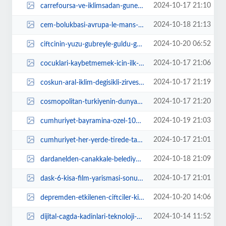
2024-10-17 21:10
carrefoursa-ve-iklimsadan-gunes-enerjisi-santrali-icin-is-birligi-4H9GYrIt.jpg
2024-10-18 21:13
cem-bolukbasi-avrupa-le-mans-serisi-icin-portekizde-piste-cikacak-CZlembiE.jpg
2024-10-20 06:52
ciftcinin-yuzu-gubreyle-guldu-g1CYQ8gY.webp
2024-10-17 21:06
cocuklari-kaybetmemek-icin-ilk-sart-guclu-iletisim-DybiSGIY.jpg
2024-10-17 21:19
coskun-aral-iklim-degisikli-zirvesinde-mermer-ocaklari-tehlikesine-dikkat-cek...
2024-10-17 21:20
cosmopolitan-turkiyenin-dunyani-buyut-kapakta-kendi-hikayeni-yaz-yarismasi-de...
2024-10-19 21:03
cumhuriyet-bayramina-ozel-100-yil-cumhuriyet-korosu-konseri-aDpZ6fP3.jpg
2024-10-17 21:01
cumhuriyet-her-yerde-tirede-tarihi-aksam-cTxpIcZ1.jpg
2024-10-18 21:09
dardanelden-canakkale-belediyespora-guclu-destek-tFHKXHnc.jpg
2024-10-17 21:01
dask-6-kisa-film-yarismasi-sonuclandi-keske-demeden-temasini-en-iyi-anlatan-f...
2024-10-20 14:06
depremden-etkilenen-ciftciler-kizilaydan-708-milyon-destek-ctWQQdZQ.webp
2024-10-14 11:52
dijital-cagda-kadinlari-teknoloji-ve-inovasyon-alanlarinda-guclendirecegiz-Ce...