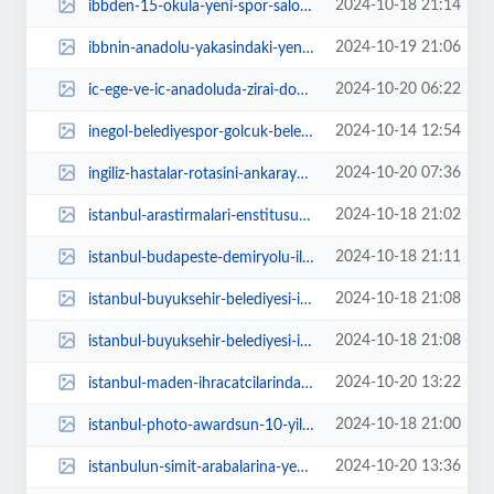
2024-10-18 21:14
ibbden-15-okula-yeni-spor-salonu-j23MW4y5.jpg
2024-10-19 21:06
ibbnin-anadolu-yakasindaki-yeni-tramvayi-icin-ced-sureci-basladi-kadikoy-riht...
2024-10-20 06:22
ic-ege-ve-ic-anadoluda-zirai-don-uyarisi-dogu-karadenizin-yukseklerinde-kar-p...
2024-10-14 12:54
inegol-belediyespor-golcuk-belediyeyi-konuk-ediyor-rwl76Fdx.jpg
2024-10-20 07:36
ingiliz-hastalar-rotasini-ankaraya-cevirdi-qDmEnjxm.webp
2024-10-18 21:02
istanbul-arastirmalari-enstitusunun-arka-oda-toplantilari-yeniden-basliyor-jA...
2024-10-18 21:11
istanbul-budapeste-demiryolu-ile-ihracatta-yeni-rota-olacak-fw2gSxsP.webp
2024-10-18 21:08
istanbul-buyuksehir-belediyesi-ibb-bayrampasada-cami-yapacak-g7CJKSnk.jpg
2024-10-18 21:08
istanbul-buyuksehir-belediyesi-ibb-bayrampasada-cami-yapacak-NTG35yhh.jpg
2024-10-20 13:22
istanbul-maden-ihracatcilarindan-orman-kanunu-yonetmeligine-iptal-davasi-NePi...
2024-10-18 21:00
istanbul-photo-awardsun-10-yil-sergisi-new-yorkta-acildi-O4as4NXA.webp
2024-10-20 13:36
istanbulun-simit-arabalarina-yeni-tasarim-NPHDBdES.webp