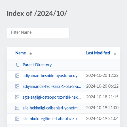
Index of /2024/10/
Name
Last Modified
Parent Directory
2024-10-20 12:22
adiyaman-besnide-uyusturucuya-2-gozalti-va4JhzXC.webp
2024-10-20 06:22
adiyamanda-feci-kaza-1-olu-3-agir-yarali-pgVKvpNR.webp
2024-10-18 21:15
agiz-sagligi-osteoporoz-riski-hakkinda-ipuclari-veriyor-XLt3DXA3.jpg
2024-10-19 21:00
aile-hekimligi-calisanlari-yonetmelik-taslaginin-geri-cekilmesi-icin-ankarada...
2024-10-19 21:04
aile-okulu-egitimleri-abdulaziz-kiransal-semineriyle-basladi-WCACiM7Y.jpg