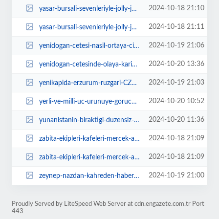
2024-10-18 21:10
yasar-bursali-sevenleriyle-jolly-joker-bursada-bulusuyor-t9Fd6MI4.webp
2024-10-18 21:11
yasar-bursali-sevenleriyle-jolly-joker-bursada-bulusuyor-Tcelznlw.webp
2024-10-19 21:06
yenidogan-cetesi-nasil-ortaya-cikti-Y3qPEUbc.jpg
2024-10-20 13:36
yenidogan-cetesinde-olaya-karisan-ozel-hastane-yoneticileri-cezalandirilmali-...
2024-10-19 21:03
yenikapida-erzurum-ruzgari-CZ8I8EL7.jpg
2024-10-20 10:52
yerli-ve-milli-uc-urunuye-gorucuye-cikiyor-PDLu3MK9.webp
2024-10-20 11:36
yunanistanin-biraktigi-duzensiz-gocmenler-kurtarildi-3WjvtH8k.webp
2024-10-18 21:09
zabita-ekipleri-kafeleri-mercek-altina-aldi-Eu9CN9TJ.jpg
2024-10-18 21:09
zabita-ekipleri-kafeleri-mercek-altina-aldi-YcnbsYEd.jpg
2024-10-19 21:00
zeynep-nazdan-kahreden-haber-icytgTzw.webp
Proudly Served by LiteSpeed Web Server at cdn.engazete.com.tr Port
443