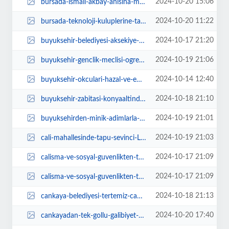
2024-10-20 15:06
bursada-ismail-akbay-anisina-mudanya-tirilyede-bulusuldu-JKBhWCSL.webp
2024-10-20 11:22
bursada-teknoloji-kuluplerine-tanitim-programi-7lvqiJ7n.webp
2024-10-17 21:20
buyuksehir-belediyesi-aksekiye-kiz-ogrenci-yurdu-acti-petNbYaP.jpg
2024-10-19 21:06
buyuksehir-genclik-meclisi-ogrencileri-gunubirlik-kampta-bulusturdu-sQstzDe5.jpg
2024-10-14 12:40
buyuksehir-okculari-hazal-ve-emircan-turkiye-sampiyonu-oldu-Uv4E1KJN.jpg
2024-10-18 21:10
buyuksehir-zabitasi-konyaaltinda-4-bin-360-olaya-mudahale-etti-Ahii9fai.jpg
2024-10-19 21:01
buyuksehirden-minik-adimlarla-buyuk-heyecanlar-BN2Dcz1O.jpg
2024-10-19 21:03
cali-mahallesinde-tapu-sevinci-LdGatSPL.jpg
2024-10-17 21:09
calisma-ve-sosyal-guvenlikten-tudkiyebe-ziyaret-U1fNHMKN.webp
2024-10-17 21:09
calisma-ve-sosyal-guvenlikten-tudkiyebe-ziyaret-VjKhwzer.webp
2024-10-18 21:13
cankaya-belediyesi-tertemiz-cankaya-icin-calisiyor-TxzOMy59.jpg
2024-10-20 17:40
cankayadan-tek-gollu-galibiyet-GeAj8P1p.jpg