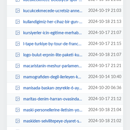
2024-10-19 21:03
kucukcekmecede-ucretsiz-anne-taksi-hizmeti-basladi-9T5zRtkW.jpg
2024-10-18 21:13
kullandigimiz-her-cihaz-bir-gun-e-atik-olacak-KZs855sW.jpg
2024-10-17 21:07
kursiyerler-icin-egitime-merhaba-senligi-sJyCyWDV.jpg
2024-10-17 21:15
l-tape-turkiye-by-tour-de-france-kapsaminda-daha-yesil-bir-gelecek-icin-pedal...
2024-10-18 21:07
logo-bulut-erpnin-lite-paketi-kullanima-sunuldu-62ikS7kx.jpg
2024-10-17 21:21
macaristanin-meshur-parlamentosu-istanbulda-imNixSTf.jpg
2024-10-14 10:40
mamografiden-degil-ilerleyen-kanserden-korkulmali-XJka1njJ.jpg
2024-10-20 06:36
manisada-baskan-zeyrekle-6-ayda-buyuk-degisim-uajScpbN.webp
2024-10-17 21:12
maritas-denim-harran-ovasinda-ikinci-rejeneratif-pamuk-hasadini-gerceklestird...
2024-10-18 21:04
maski-personellerine-iletisim-yonetimi-egitimi-verildi-AG7UK8uP.jpg
2024-10-18 21:02
maskiden-selvilitepeye-ziyaret-sTcUn2bc.jpg