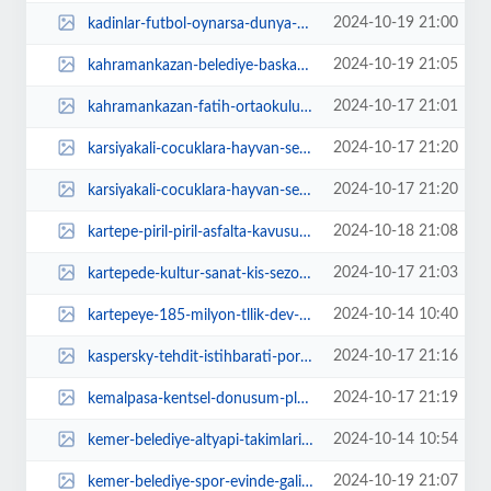
2024-10-19 21:00
kadinlar-futbol-oynarsa-dunya-yerinden-oynar-AgQ2u3Jz.jpg
2024-10-19 21:05
kahramankazan-belediye-baskani-selim-cirpanoglu-19-ekim-muhtarlar-gunu-kapsam...
2024-10-17 21:01
kahramankazan-fatih-ortaokulu-erasmusdays-kapsaminda-renkli-bir-kutlama-progr...
2024-10-17 21:20
karsiyakali-cocuklara-hayvan-sevgisi-asilaniyor-r2xR3MGh.jpg
2024-10-17 21:20
karsiyakali-cocuklara-hayvan-sevgisi-asilaniyor-VhDZKpJu.jpg
2024-10-18 21:08
kartepe-piril-piril-asfalta-kavusuyor-CU18SIf5.jpg
2024-10-17 21:03
kartepede-kultur-sanat-kis-sezonu-basladi-7X462af2.jpg
2024-10-14 10:40
kartepeye-185-milyon-tllik-dev-yatirim-T5udKvIr.jpg
2024-10-17 21:16
kaspersky-tehdit-istihbarati-portali-artik-tehdit-ortamina-iliskin-yeni-ve-oz...
2024-10-17 21:19
kemalpasa-kentsel-donusum-planlari-4-kez-askida-ezJiYF46.jpg
2024-10-14 10:54
kemer-belediye-altyapi-takimlarindan-3-macta-6-puan-QUg5mJ6X.jpg
2024-10-19 21:07
kemer-belediye-spor-evinde-galip-geldi-j8QrSrmQ.jpg