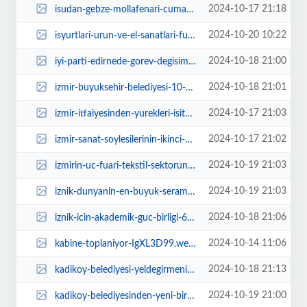
2024-10-17 21:18
isudan-gebze-mollafenari-cumakoy-ve-kadili-mahallelerine-yeni-altyapi-yatirim...
2024-10-20 10:22
isyurtlari-urun-ve-el-sanatlari-fuarina-ziyaretci-akini-DccGF4kQ.webp
2024-10-18 21:00
iyi-parti-edirnede-gorev-degisimi-U7UdNI9E.webp
2024-10-18 21:01
izmir-buyuksehir-belediyesi-10-ton-kavacik-uzumu-dagitiyor-P9F2hSjO.jpg
2024-10-17 21:03
izmir-itfaiyesinden-yurekleri-isitan-kurtarma-operasyonu-uUMDgxrz.jpg
2024-10-17 21:02
izmir-sanat-soylesilerinin-ikinci-konugu-ataol-behramoglu-m6wBIw4m.jpg
2024-10-19 21:03
izmirin-uc-fuari-tekstil-sektorune-guc-verdi-736EYQVG.jpg
2024-10-19 21:03
iznik-dunyanin-en-buyuk-seramik-fuarinda-temsil-edildi-6l27gasG.jpg
2024-10-18 21:06
iznik-icin-akademik-guc-birligi-6byHcgg8.jpg
2024-10-14 11:06
kabine-toplaniyor-IgXL3D99.webp
2024-10-18 21:13
kadikoy-belediyesi-yeldegirmeni-sanat-2024-2025-konser-sezonu-basliyor-ACw6QE...
2024-10-19 21:00
kadikoy-belediyesinden-yeni-bir-cocuk-yuvasi-mujdat-gezen-cocuk-yuvasi-acildi...