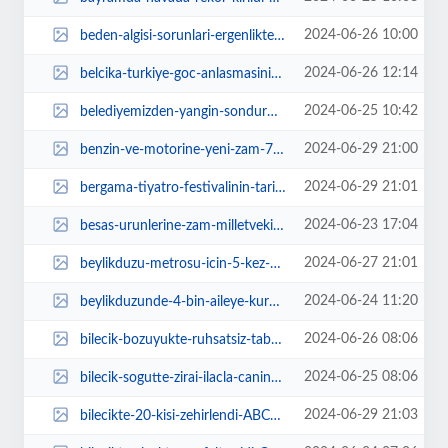
2024-06-26 10:00
beden-algisi-sorunlari-ergenlikte-basliyor-psUI1U99.jpg
2024-06-26 12:14
belcika-turkiye-goc-anlasmasinin-60-yili-kutlaniyor-5dTt4Nri.jpg
2024-06-25 10:42
belediyemizden-yangin-sondurme-calismalarina-destek-tmaKULFf.jpg
2024-06-29 21:00
benzin-ve-motorine-yeni-zam-7P9RZDrx.jpg
2024-06-29 21:01
bergama-tiyatro-festivalinin-tarihleri-belli-oldu-4wuiQgHC.jpg
2024-06-23 17:04
besas-urunlerine-zam-milletvekili-ozenden-besas-tepkisi-MdqF6urT.jpg
2024-06-27 21:01
beylikduzu-metrosu-icin-5-kez-onay-istedi-rz2UKZ3F.jpg
2024-06-24 11:20
beylikduzunde-4-bin-aileye-kurban-bagisi-qbmY59Ux.jpg
2024-06-26 08:06
bilecik-bozuyukte-ruhsatsiz-tabancalara-el-konuldu-7jgpsa1X.jpg
2024-06-25 08:06
bilecik-sogutte-zirai-ilacla-canina-kiydi-hvvY6bTw.jpg
2024-06-29 21:03
bilecikte-20-kisi-zehirlendi-ABChLwL7.jpg