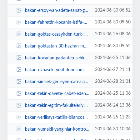
2024-06-30 06:52
bakan-ersoy-van-adeta-sanat-galerisine-donusecek-7GB7z2PB.jpg
2024-06-30 09:50
bakan-fahrettin-kocanin-istifa-nedeni-kalp-krizleri-mi-PbJgMTY9.jpg
2024-06-26 08:06
bakan-goktas-cezayirden-turk-is-dunyasina-seslendi-Im9enrkb.jpg
2024-06-30 09:52
bakan-goktastan-30-haziran-mesaji-ZvK5JizN.jpg
2024-06-25 11:36
bakan-kocadan-gaziantep-sehir-hastanesi-aciklamasi-CGrXcK1u.jpeg
2024-06-27 21:11
bakan-ozhaseki-yesil-donusum-bir-mecburiyettir-8G3AAwli.jpg
2024-06-28 21:01
bakan-simsek-gerileyen-cari-acik-kalici-rezerv-birikimini-saglayacak-EGCX2pMC...
2024-06-25 11:06
bakan-tekin-davete-icabet-edenlere-maarif-ailesi-adina-tesekkur-etti-iWAzXP26...
2024-06-24 13:36
bakan-tekin-egitim-fakulteleriyle-daha-yakin-calismada-olacagiz-XWiW1D3h.jpg
2024-06-25 11:23
bakan-yerlikaya-tatilin-bilancosunu-acikladi-kurallarina-uyarsak-kaza-sayilar...
2024-06-30 10:06
bakan-yumakli-yanginlar-kontrol-altinda-h3zfsDlH.jpg