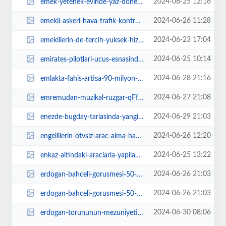
2024-06-25 12:16
emek-yetenek-evinde-yaz-donemi-kurslari-basliyor-84ca7g8p.jpg
2024-06-26 11:28
emekli-askeri-hava-trafik-kontrolorleri-platformu-kuruldu-mIszQnKS.jpg
2024-06-23 17:04
emeklilerin-de-tercih-yuksek-hizli-trenler-oldu-BO9PNdk2.jpg
2024-06-25 10:14
emirates-pilotlari-ucus-esnasinda-yakit-tuketimini-ve-emisyonlari-nasil-azalt...
2024-06-28 21:16
emlakta-fahis-artisa-90-milyon-tllik-ceza-pecuG8jW.jpg
2024-06-27 21:08
emremudan-muzikal-ruzgar-qFfrIEeX.jpg
2024-06-29 21:03
enezde-bugday-tarlasinda-yangin-vrZh7ygJ.jpg
2024-06-26 12:20
engellilerin-otvsiz-arac-alma-haklarina-mudahale-rsWEYZ3R.jpeg
2024-06-25 13:22
enkaz-altindaki-araclarla-yapilan-change-vurgununa-dikkat-bNbwu6yI.jpg
2024-06-26 21:03
erdogan-bahceli-gorusmesi-50-dakika-surdu-IhLGYxEt.jpg
2024-06-26 21:03
erdogan-bahceli-gorusmesi-50-dakika-surdu-QTC8Jv78.jpg
2024-06-30 08:06
erdogan-torununun-mezuniyetine-katildi-hIycdtNZ.jpg