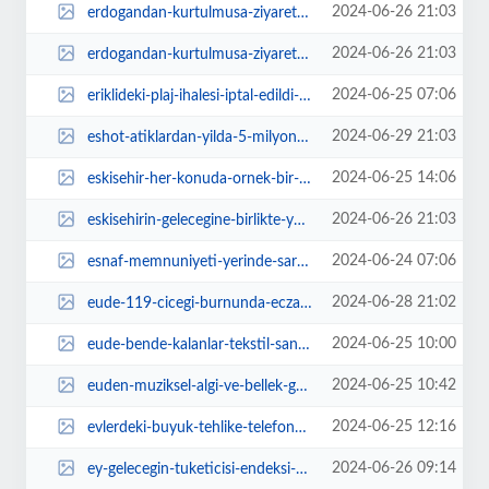
2024-06-26 21:03
erdogandan-kurtulmusa-ziyaret-kIbjTPhj.jpg
2024-06-26 21:03
erdogandan-kurtulmusa-ziyaret-yZpqN8Th.jpg
2024-06-25 07:06
eriklideki-plaj-ihalesi-iptal-edildi-eli1a35H.jpg
2024-06-29 21:03
eshot-atiklardan-yilda-5-milyon-tl-ek-gelir-elde-ediyor-q9VSnWVA.jpg
2024-06-25 14:06
eskisehir-her-konuda-ornek-bir-kent-hKgKIMte.jpg
2024-06-26 21:03
eskisehirin-gelecegine-birlikte-yon-verecegiz-x3mazrdS.jpg
2024-06-24 07:06
esnaf-memnuniyeti-yerinde-sarosa-yogunluk-fazla-MtiWfnQi.jpg
2024-06-28 21:02
eude-119-cicegi-burnunda-eczaci-sektore-ugurlandi-mPYvbXc4.jpg
2024-06-25 10:00
eude-bende-kalanlar-tekstil-sanati-sergisi-sanatseverlerle-bulustu-4D2OfntC.jpg
2024-06-25 10:42
euden-muziksel-algi-ve-bellek-gelistirme-kurslari-FXHjgXTM.jpg
2024-06-25 12:16
evlerdeki-buyuk-tehlike-telefonunuzun-pilini-yuzde-80-dolacak-sekilde-sarj-ed...
2024-06-26 09:14
ey-gelecegin-tuketicisi-endeksi-sonuclari-aciklandi-sKpzAH8z.jpg