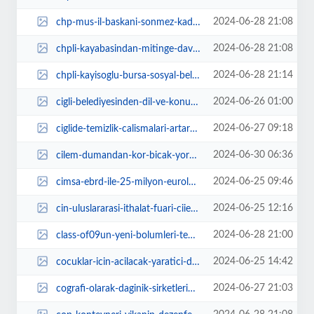
2024-06-28 21:08
chp-mus-il-baskani-sonmez-kadinlarimizin-oldugu-her-yerde-basari-var-7f8xEHE6...
2024-06-28 21:08
chpli-kayabasindan-mitinge-davet-BipNM6fc.jpg
2024-06-28 21:14
chpli-kayisoglu-bursa-sosyal-belediyecilik-ile-tanisacak-GIrx9DKm.jpg
2024-06-26 01:00
cigli-belediyesinden-dil-ve-konusma-terapi-destegi-2YfKiMDt.jpg
2024-06-27 09:18
ciglide-temizlik-calismalari-artarak-devam-ediyor-HxeOXKww.jpg
2024-06-30 06:36
cilem-dumandan-kor-bicak-yorumu-5FpWPed7.jpg
2024-06-25 09:46
cimsa-ebrd-ile-25-milyon-euroluk-dekarbonizasyon-odakli-finansman-anlasmasi-i...
2024-06-25 12:16
cin-uluslararasi-ithalat-fuari-ciie-2024-basvurulari-devam-ediyor-xx5sG937.jpg
2024-06-28 21:00
class-of09un-yeni-bolumleri-temmuz-ayinda-da-her-pazartesi-fx-ekranlarinda-Ar...
2024-06-25 14:42
cocuklar-icin-acilacak-yaratici-drama-kursu-icin-kayitlar-basladi-kmIcTaus.jpg
2024-06-27 21:03
cografi-olarak-daginik-sirketlerin-cogu-ayda-en-az-bir-kez-ag-sorunlariyla-ka...