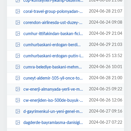
2024-06-28 21:08
cop-konteyneri-yikanip-dezenfekte-ediliyor-GgzMC8We.jpg
2024-06-28 21:07
coral-travel-group-polonyadan-sorumlu-baskan-yardimcisi-kaan-ergun-turkiyede-...
2024-06-24 09:08
corendon-airlinesda-ust-duzey-atama-XAW8nijy.jpg
2024-06-29 21:04
cumhur-ittifakindan-baskan-ficiya-ozur-dile-cagrisi-RFn2aOF1.jpg
2024-06-29 21:03
cumhurbaskani-erdogan-berdimuhammedov-ile-gorustu-GgU8X7yY.jpg
2024-06-25 13:52
cumhurbaskani-erdogan-putin-ile-gorustu-Qbgumk39.jpg
2024-06-26 10:01
cumra-belediye-baskani-mehmet-aydin-cumranin-ilce-olusunun-98-yili-nedeniyle-...
2024-06-28 21:00
cuneyt-aldemir-105-yil-once-tokatta-istiklal-mesalesi-yakildi-RsQg9jRv.jpg
2024-06-25 09:22
cw-enerji-almanyada-yerli-ve-milli-urunlerini-sergiledi-pWRUwkkt.jpg
2024-06-26 12:06
cw-enerjiden-iso-500de-buyuk-basari-JA4jsg9Z.jpg
2024-06-27 09:16
d-gayrimenkul-un-yeni-genel-muduru-tuba-susler-oldu-EuzGYdLX.jpg
2024-06-27 07:22
dagderde-bayramlasma-danisigi-gelenegi-gLHfAka2.jpg