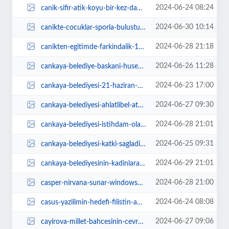
2024-06-24 08:24
canik-sifir-atik-koyu-bir-kez-daha-sahnede-KEq9A1i7.jpg
2024-06-30 10:14
canikte-cocuklar-sporla-bulustu-5tDlRvEz.jpg
2024-06-28 21:18
canikten-egitimde-farkindalik-1yIJDksH.jpg
2024-06-26 11:28
cankaya-belediye-baskani-huseyin-can-guner-10-ekim-baris-derneginin-duzenledi...
2024-06-23 17:00
cankaya-belediyesi-21-haziran-dunya-muzik-gununu-ugur-mumcu-parkinda-duzenled...
2024-06-27 09:30
cankaya-belediyesi-ahlatlibel-ataturk-parkinda-2024-avrupa-futbol-sampiyonasi...
2024-06-28 21:01
cankaya-belediyesi-istihdam-olanakli-meslek-egitimlerine-bir-yenisini-ekliyor...
2024-06-25 09:31
cankaya-belediyesi-katki-sagladigi-koc-universitesi-vekam-ve-korev-isbirligi-...
2024-06-29 21:01
cankaya-belediyesinin-kadinlara-gelir-destegi-amaciyla-hayata-gecirdigi-kadin...
2024-06-28 21:00
casper-nirvana-sunar-windowsda-copilot-ile-iste-yapay-zeka-zacc3jS9.jpg
2024-06-24 08:08
casus-yazilimin-hedefi-filistin-aOGjLfFl.jpg
2024-06-27 09:06
cayirova-millet-bahcesinin-cevre-yollari-asfaltlaniyor-vYOGQMOv.jpg