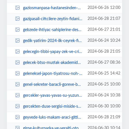
2024-06-26 12:00
gaziosmanpasa-hastanesinden-belediye-calisanlarina-heimlich-manevrasi-egitimi...
2024-06-28 21:07
gazipasali-ciftcilere-zeytin-fidani-destegi-Q3pMIKaw.jpg
2024-06-27 21:01
gebzede-ihtiyac-sahiplerine-destek-6PSfR3xL.jpg
2024-06-24 10:24
gedik-yatirim-2024-ilk-ceyrek-finansal-sonuclarini-acikladi-HEYPmtH1.jpg
2024-06-28 21:05
gelecegin-tibbi-yapay-zek-ve-crispr-teknolojisinde-sDA4Z71y.jpg
2024-06-27 08:36
gelecek-btso-mutfak-akademide-pisiyor-E5NUDgwE.jpg
2024-06-25 14:42
geleneksel-japon-tiyatrosu-noh-gosterisi-istanbulda-LbzhBQFF.jpg
2024-06-25 10:00
genel-sekreter-baracli-goreve-basladi-wB3HDjMT.jpg
2024-06-24 10:38
gercekler-yavas-yavas-su-yuzune-cikmaya-basliyor-fGUneDBY.jpg
2024-06-30 10:00
gercekten-duse-sergisi-miside-sanatseverlerle-bulustu-q5A7HDs7.jpg
2024-06-28 21:09
geyvede-luks-makam-araci-gitti-yerine-minibusler-geldi-jF7qKZSC.jpg
2024-06-30 10:14
girne-kulturparka-ve-yeralti-otoparkina-modern-dokunus-amyK3U5h.jpg