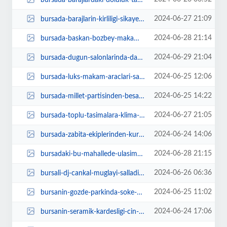
2024-06-27 21:09
bursada-barajlarin-kirliligi-sikayet-altinda-xhKbyRqv.jpg
2024-06-28 21:14
bursada-baskan-bozbey-makami-ilcelere-tasiyor-ilk-durak-buyukorhan-dBtnvk5V.jpg
2024-06-29 21:04
bursada-dugun-salonlarinda-da-bos-yer-yok-6Dq5L8kT.jpg
2024-06-25 12:06
bursada-luks-makam-araclari-satildi-yerine-mikrobusler-geldi-ggJs5JRt.jpg
2024-06-25 14:22
bursada-millet-partisinden-besas-zammina-gelir-onerisi-wv3PsZIh.jpg
2024-06-27 21:05
bursada-toplu-tasimalara-klima-zorunlulugu-gelecek-mi-3Ljl8xYS.jpg
2024-06-24 14:06
bursada-zabita-ekiplerinden-kurban-bayraminda-siki-denetim-kaVl1HCR.jpg
2024-06-28 21:15
bursadaki-bu-mahallede-ulasim-krizi-devam-ediyor-tfzm487C.jpg
2024-06-26 06:36
bursali-dj-cankal-muglayi-salladi-FHdSnKfw.jpg
2024-06-25 11:02
bursanin-gozde-parkinda-soke-eden-goruntu-yVFXjJnO.jpg
2024-06-24 17:06
bursanin-seramik-kardesligi-cin-basininda-1SPzLvEZ.jpg