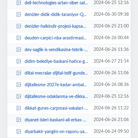
2024-06-25 12:16
dell-technologies-artan-siber-saldirilara-karsi-coklu-bulut-veri-korumasi-ve-...
2024-06-30 09:38
denizler-didik-didik-taraniyor-QGMdFpIV.jpg
2024-06-25 21:00
denizler-halkindir-projesi-kapsaminda-toplanti-yapildi-rvaCTwlL.jpg
2024-06-26 00:44
deuden-carpici-nba-arastirmasi-sirkadiyen-ritmin-takimlara-etkisi-incelendi-g...
2024-06-26 11:36
dev-saglik-is-sendikasina-tebrik-t9iYCwnw.jpeg
2024-06-27 21:14
didim-belediye-baskani-hatice-gencay-didim-belediyesi-tarafindan-efeler-mahal...
2024-06-26 11:06
diital-mecralar-dijital-telif-gundemiyle-toplandi-nRf8eLOT.jpg
2024-06-26 08:36
dijitallesme-2027e-kadar-ambalaj-sektorune-de-yayilacak-mVyL6XHj.jpg
2024-06-25 12:16
dijitallesme-odaklanma-ve-dikkat-suresini-azaltti-78XNgG8e.jpg
2024-06-26 11:22
dikkat-gunes-carpmasi-vakalari-artti-TWSeeDP8.jpg
2024-06-26 21:06
diyanet-isleri-baskani-ali-erbas-kulliyede-MyOGNQlf.jpg
2024-06-24 09:50
diyarbakir-yangini-on-raporu-yangin-elektrik-kaynakli-HthpsNjU.jpeg