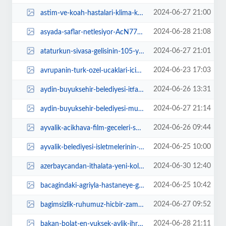
2024-06-27 21:00
astim-ve-koah-hastalari-klima-kullanirken-bunlara-dikkat-etmeli-xp84hRE2.jpg
2024-06-28 21:08
asyada-saflar-netlesiyor-AcN77Z6Y.jpg
2024-06-27 21:01
ataturkun-sivasa-gelisinin-105-yil-donumu-kutlandi-AwycFPHQ.jpg
2024-06-23 17:03
avrupanin-turk-ozel-ucaklari-icin-48-saatlik-bildirim-zorunluluguna-hatid-tep...
2024-06-26 13:31
aydin-buyuksehir-belediyesi-itfaiyesi-48-saatte-cikan-81-yangina-mudahale-ett...
2024-06-27 21:14
aydin-buyuksehir-belediyesi-mugla-buyuksehir-belediyesiyle-isbirligine-gidere...
2024-06-26 09:44
ayvalik-acikhava-film-geceleri-sona-erdi-Ij2SlDQ2.jpg
2024-06-25 10:00
ayvalik-belediyesi-isletmelerinin-bu-yil-da-kazandigi-mavi-bayraklar-duzenlen...
2024-06-30 12:40
azerbaycandan-ithalata-yeni-kolayliklar-wt1MLsLH.jpg
2024-06-25 10:42
bacagindaki-agriyla-hastaneye-gitti-sah-damarinin-yuzde-95-tikali-oldugunu-og...
2024-06-27 09:52
bagimsizlik-ruhumuz-hicbir-zaman-sonmeyecek-wbrPryzS.jpg
2024-06-28 21:11
bakan-bolat-en-yuksek-aylik-ihracata-ulastik-SfKLYXkV.jpg