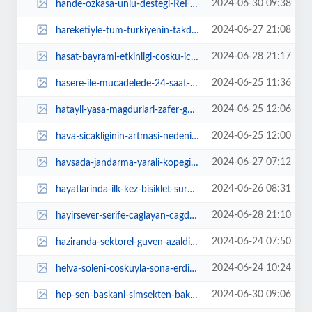
2024-06-30 09:38
hande-ozkasa-unlu-destegi-ReFV2MyE.jpg
2024-06-27 21:08
hareketiyle-tum-turkiyenin-takdirini-kazanmisti-tural-sahbazli-24-tvnin-canli...
2024-06-28 21:17
hasat-bayrami-etkinligi-cosku-icerisinde-gerceklestirildi-EJVIPeRM.jpg
2024-06-25 11:36
hasere-ile-mucadelede-24-saat-kesintisiz-hizmet-6jdu1pME.jpg
2024-06-25 12:06
hatayli-yasa-magdurlari-zafer-genel-merkezinde-bHTZzxOg.jpg
2024-06-25 12:00
hava-sicakliginin-artmasi-nedeniyle-mesai-saatlerinde-duzenleme-yapildi-aaqPM...
2024-06-27 07:12
havsada-jandarma-yarali-kopegi-kurtardi-tsaSbieu.jpg
2024-06-26 08:31
hayatlarinda-ilk-kez-bisiklet-surduler-4CYzGrhf.jpg
2024-06-28 21:10
hayirsever-serife-caglayan-cagdas-yasami-destekleme-dernegine-evini-bagisladi...
2024-06-24 07:50
haziranda-sektorel-guven-azaldi-KpV5HCGZ.jpg
2024-06-24 10:24
helva-soleni-coskuyla-sona-erdi-6qL7kK9T.jpg
2024-06-30 09:06
hep-sen-baskani-simsekten-bakan-fahrettin-kocaya-en-buyuk-hizmeti-istifadir-v...