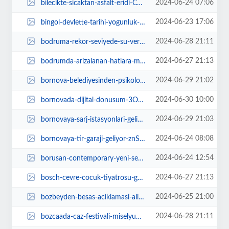
2024-06-24 07:06
bilecikte-sicaktan-asfalt-eridi-CXCl4qf2.jpg
2024-06-23 17:06
bingol-devlette-tarihi-yogunluk-yasandi-tzUzf3Vf.jpg
2024-06-28 21:11
bodruma-rekor-seviyede-su-verildi-sjMQSDQ1.jpg
2024-06-27 21:13
bodrumda-arizalanan-hatlara-mudahale-suruyor-GdFwbIcq.jpg
2024-06-29 21:02
bornova-belediyesinden-psikolojik-danismanlik-hizmeti-j8wkwvhd.jpg
2024-06-30 10:00
bornovada-dijital-donusum-3OzAvPzn.jpg
2024-06-29 21:03
bornovaya-sarj-istasyonlari-geliyor-Ta4uqZ5V.jpg
2024-06-24 08:08
bornovaya-tir-garaji-geliyor-znS2yr8Z.jpg
2024-06-24 12:54
borusan-contemporary-yeni-sezonda-sanatseverleri-doug-aitken-ile-bulusturmaya...
2024-06-27 21:13
bosch-cevre-cocuk-tiyatrosu-goztepe-ozgurluk-parkinda-dunya-bizim-evimiz-diye...
2024-06-25 21:00
bozbeyden-besas-aciklamasi-alim-gucunu-biliyoruz-ama-surdurulebilir-olmasi-ge...
2024-06-28 21:11
bozcaada-caz-festivali-miselyum-temasiyla-6-7-8-eylul-tarihleri-arasinda-seki...