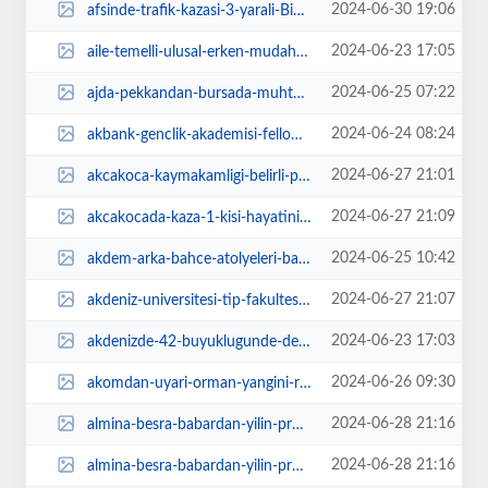
2024-06-30 19:06
afsinde-trafik-kazasi-3-yarali-BinARKwl.jpg
2024-06-23 17:05
aile-temelli-ulusal-erken-mudahale-sistemi-kurulacak-Oqk8Jvhv.jpeg
2024-06-25 07:22
ajda-pekkandan-bursada-muhtesem-konser-Gsf5YTK3.jpg
2024-06-24 08:24
akbank-genclik-akademisi-fellowship-programinin-basvurulari-devam-ediyor-e3ls...
2024-06-27 21:01
akcakoca-kaymakamligi-belirli-plajlar-harici-denize-girmeyi-yasakladi-GKINdPF...
2024-06-27 21:09
akcakocada-kaza-1-kisi-hayatini-kaybetti-lQCu9xgd.jpg
2024-06-25 10:42
akdem-arka-bahce-atolyeleri-basliyor-lvWsSPfb.jpg
2024-06-27 21:07
akdeniz-universitesi-tip-fakultesinden-intern-doktorlara-toplanti-HSTWIaq2.jpg
2024-06-23 17:03
akdenizde-42-buyuklugunde-deprem-AwG9Ga6R.jpg
2024-06-26 09:30
akomdan-uyari-orman-yangini-riski-yuksek-LfUiCk3j.jpg
2024-06-28 21:16
almina-besra-babardan-yilin-programi-7db92I3v.jpg
2024-06-28 21:16
almina-besra-babardan-yilin-programi-z16VEin2.jpg