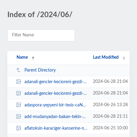
Index of /2024/06/
Name
Last Modified
Parent Directory
2024-06-28 21:04
adanali-gencler-kecioreni-gezdi-cpv9Kqyx.jpg
2024-06-28 21:04
adanali-gencler-kecioreni-gezdi-UqytLtCv.jpg
2024-06-26 13:28
adaspora-yepyeni-bir-tesis-caNF9tOm.jpg
2024-06-28 21:11
add-mudanyadan-bakan-tekin-hakkinda-suc-duyurusu-VLrmV5UQ.jpg
2024-06-25 10:00
aflatoksin-karaciger-kanserine-neden-olabiliyor-HmNcWZF3.jpg