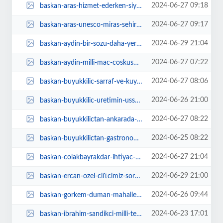
2024-06-27 09:18
baskan-aras-hizmet-ederken-siyasi-parti-ayrimi-yapmiyoruz-vSFa9bmb.jpg
2024-06-27 09:17
baskan-aras-unesco-miras-sehirleri-agi-toplantisina-katildi-QDwXLhZW.jpg
2024-06-29 21:04
baskan-aydin-bir-sozu-daha-yerine-getirdi-C1jaxNCC.jpg
2024-06-27 07:22
baskan-aydin-milli-mac-coskusunu-vatandaslarla-yasadi-QeJ5VOJ9.jpg
2024-06-27 08:06
baskan-buyukkilic-sarraf-ve-kuyumcu-esnafi-ile-bir-araya-geldi-5FzD8SsA.jpg
2024-06-26 21:00
baskan-buyukkilic-uretimin-ussu-kayseride-sanayi-devlerini-tebrik-etti-qQrmwg...
2024-06-27 08:22
baskan-buyukkilictan-ankarada-kayseri-zirvesi-gaX4yNP5.jpg
2024-06-25 08:22
baskan-buyukkilictan-gastronomi-turizmine-ozel-proje-mutfak-sanatlari-merkezi...
2024-06-27 21:04
baskan-colakbayrakdar-ihtiyac-sahiplerinin-her-daim-yanindayiz-V3Smj9IG.jpg
2024-06-29 21:00
baskan-ercan-ozel-ciftcimiz-sorun-yasamayacak-6wV3qcZO.jpg
2024-06-26 09:44
baskan-gorkem-duman-mahalle-ziyaretlerine-basladi-nPm9rM38.jpg
2024-06-23 17:01
baskan-ibrahim-sandikci-milli-teknoloji-hamlesine-ozgun-fikirleri-ve-eserleri...