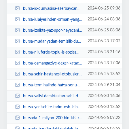
2024-06-25 09:36
bursa-is-dunyasina-azerbaycana-yatirim-daveti-uSEkQERb.jpg
2024-06-24 08:36
bursa-itfaiyesinden-orman-yanginlara-karsi-duyarlilik-cagrisi-tewLskb7.jpg
2024-06-25 08:06
bursa-iznikte-yaz-spor-heyecani-14-bransta-6CMmJMVd.jpg
2024-06-23 17:02
bursa-mudanyadan-temizlik-duyarliligi-FlTqPtGv.jpg
2024-06-28 21:16
bursa-niluferde-toplu-is-sozlesmesi-sevinci-lFlSZFVX.jpg
2024-06-23 17:06
bursa-osmangaziye-deger-katacak-projelerini-anlatti-Yjbuy2UB.jpg
2024-06-25 13:52
bursa-sehir-hastanesi-otobusleri-vatandasi-magdur-ediyor-we4jXC28.jpg
2024-06-29 21:04
bursa-terminalinde-hafta-sonu-yogunlugu-basladi-WNHHQkfH.jpg
2024-06-30 16:36
bursa-valisi-demirtastan-sahil-denetimi-D2LjKih1.jpg
2024-06-30 13:52
bursa-yenisehire-tarim-osb-icin-girisimler-suruyor-bdLecOgP.jpg
2024-06-26 09:22
bursada-1-milyon-200-bin-kisi-riskli-SHGak2iC.jpg
2024-06-26 06:52
bursada-barajlardaki-doluluk-tasarrufla-anlam-kazanacak-Ltf36WGJ.jpg