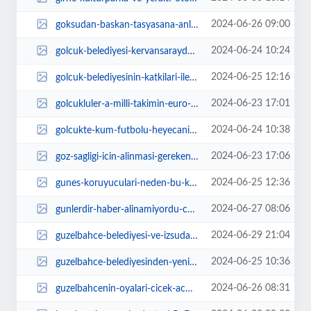
2024-06-26 09:00
goksudan-baskan-tasyasana-anlamli-hediye-cGO5UTcZ.jpg
2024-06-24 10:24
golcuk-belediyesi-kervansarayda-duzenleyecegi-konserde-vefatinin-12-yilinda-b...
2024-06-25 12:16
golcuk-belediyesinin-katkilari-ile-bu-yil-5si-duzenlenen-koyler-arasi-futbol-...
2024-06-23 17:01
golcukluler-a-milli-takimin-euro-2024-avrupa-futbol-sampiyonasinda-portekiz-i...
2024-06-24 10:38
golcukte-kum-futbolu-heyecani-icin-kayitlar-basladi-LweIQGCN.jpg
2024-06-23 17:06
goz-sagligi-icin-alinmasi-gereken-5-onlem-ZlkpbXre.jpg
2024-06-25 12:36
gunes-koruyuculari-neden-bu-kadar-onemli-ZEniVCtd.jpeg
2024-06-27 08:06
gunlerdir-haber-alinamiyordu-cansiz-bedenine-ulasildi-QQFWcgKG.jpg
2024-06-29 21:04
guzelbahce-belediyesi-ve-izsudan-ortak-hizmet-hamlesi-H1wLSca1.jpg
2024-06-25 10:36
guzelbahce-belediyesinden-yeni-protokol-5ymFRr4R.jpg
2024-06-26 08:31
guzelbahcenin-oyalari-cicek-acti-9cFT1Pek.jpg