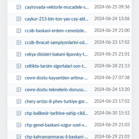
2024-06-25 09:36
cayirovada-vektorle-mucadele-suruyor-rS5FmBxH.jpg
2024-06-24 13:06
caykur-213-bin-ton-yas-cay-aldi-BIFypsPf.jpg
2024-06-29 21:00
ccsib-baskani-erdem-cenesizden-ihracatta-yeniden-yukselis-sinyali-WG22FY99.jpg
2024-06-23 17:02
ccsib-ihracat-sampiyonlarini-odullendirecek-DYYWAXqD.jpg
2024-06-25 21:01
cekya-disisleri-bakani-lipavsky-tbmmde-41vGFGDf.jpg
2024-06-28 21:13
celtikte-tarsim-sigortalari-son-tarihi-7-temmuz-8CbKUybf.jpg
2024-06-27 07:38
cevre-dostu-kayseriden-aritma-kurutma-yakma-tesisi-6IhEDeMQ.jpg
2024-06-24 13:20
cevre-dostu-teknelerin-donusumu-tamamlandi-LOEf12Re.jpg
2024-06-23 17:02
chery-arrizo-8-phev-turkiye-gorucusune-hazir-8k7lhFmV.jpg
2024-06-30 15:52
chp-balikesir-tarihine-sahip-cikilmali-2SgObhgd.jpg
2024-06-29 21:03
chp-genel-baskani-ozgur-ozel-ve-ibb-baskani-ekrem-imamoglu-yurt-disi-orgutlen...
2024-06-29 21:03
chp-kahramanmaras-il-baskani-ates-mutlu-ve-umutlu-yarinlar-bizi-bekliyor-1pmD...