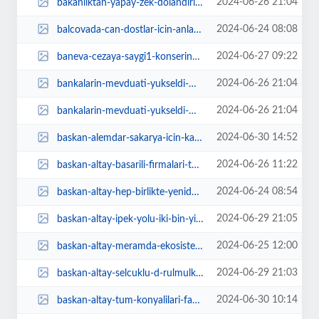
2024-06-26 21:04
bakanliktan-yapay-zek-dolandiriciligi-uyarisi-eHwrJ4y3.jpg
2024-06-24 08:08
balcovada-can-dostlar-icin-anlamli-protokol-XsEL8eX4.jpg
2024-06-27 09:22
baneva-cezaya-saygi1-konserinde-costu-costurdu-FX4PN1Uy.jpg
2024-06-26 21:04
bankalarin-mevduati-yukseldi-Mp8xHa79.jpg
2024-06-26 21:04
bankalarin-mevduati-yukseldi-NpNPm9CU.jpg
2024-06-30 14:52
baskan-alemdar-sakarya-icin-kampta-gorusmeler-yapacak-R4pOgD6b.jpg
2024-06-26 11:22
baskan-altay-basarili-firmalari-tebrik-etti-Px4XBjQM.jpg
2024-06-24 08:54
baskan-altay-hep-birlikte-yeniden-buyuk-bir-basari-hikayesi-yazacagiz-Ckx9Vrj...
2024-06-29 21:05
baskan-altay-ipek-yolu-iki-bin-yildir-medeniyetleri-birlestiren-bir-koprudur-...
2024-06-25 12:00
baskan-altay-meramda-ekosisteme-katki-saglayacak-taskin-koruma-goleti-projesi...
2024-06-29 21:03
baskan-altay-selcuklu-d-rulmulku-konya-turkiye-yuzyilinin-da-en-onemli-sehirl...
2024-06-30 10:14
baskan-altay-tum-konyalilari-fahreddin-pasayi-yakindan-tanimak-icin-tas-binay...