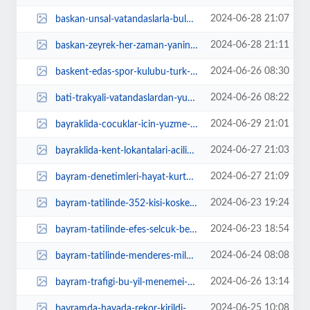
2024-06-28 21:07
baskan-unsal-vatandaslarla-bulustu-talepleri-dinledi-LXFb7DLG.jpg
2024-06-28 21:11
baskan-zeyrek-her-zaman-yaninizda-olacagiz-55ku2rcQ.jpg
2024-06-26 08:30
baskent-edas-spor-kulubu-turk-futboluna-oyuncu-yetistiriyor-rsQCb9Ve.jpg
2024-06-26 08:22
bati-trakyali-vatandaslardan-yurtdisi-cikis-harci-alinmasin-LRX92VR1.jpg
2024-06-29 21:01
bayraklida-cocuklar-icin-yuzme-kursu-bRWOXh96.jpg
2024-06-27 21:03
bayraklida-kent-lokantalari-aciliyor-MfyvSNhu.jpg
2024-06-27 21:09
bayram-denetimleri-hayat-kurtariyor-Gw5vHfhV.jpg
2024-06-23 19:24
bayram-tatilinde-352-kisi-koskem-ile-hayata-tutundu-JfNj3yqe.jpg
2024-06-23 18:54
bayram-tatilinde-efes-selcuk-belediyesinden-temizlik-ssferberligi-BG8N1GQX.jpg
2024-06-24 08:08
bayram-tatilinde-menderes-milyonlari-agirladi-sXAVm3QT.jpg
2024-06-26 13:14
bayram-trafigi-bu-yil-menemei-yormadi-5jEWRBVw.jpg
2024-06-25 10:08
bayramda-havada-rekor-kirildi-9scd7iaK.jpg