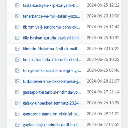
2024-06-25 12:22
fasta-baslayan-klip-konyada-bitti-kdZX7EWN.jpg
2024-06-23 19:08
fenerbahce-ve-milli-takim-yuzucusu-emre-sakcidan-tarihi-basari-PIXDCDWH.jpg
2024-06-26 11:44
fibromiyalji-sendromu-cene-eklem-hastalarini-tetikliyor-W7mbc5DS.jpg
2024-06-25 10:32
filiz-baskan-gururla-paylasti-binlerce-kursiyerlerimizle-bir-kultur-sanat-ord...
2024-06-30 09:22
filmasin-ithalatina-3-yil-ek-mali-yukumluluk-XUJ2kwrD.jpg
2024-06-26 10:22
firat-kalkaninda-7-terorist-etkisiz-Mw3QRBmz.jpg
2024-06-25 09:46
fon-getiri-karsilastir-ozelligi-ing-mobilde-pTBEh1HQ.jpg
2024-06-28 21:07
futbolseverlerin-dikkat-etmesi-gereken-4-euro-2024-dolandiriciligi-yTcsjOSp.jpg
2024-06-27 21:14
galataport-istanbul-rihtimda-yoga-serisinin-ikincisine-hazirlaniyor-ySm89eFY.jpg
2024-06-26 13:29
galaxy-unpacked-temmuz-2024-karsinizda-galaxy-ai-3g3ZZKFu.jpg
2024-06-29 21:02
gamezone-game-on-etkinligi-tum-heyecaniyla-devam-ediyor-HWHgHYey.jpg
2024-06-27 07:52
gaytancioglu-tarimda-nasil-bu-hale-geldik-mi-getirildik-mi-qXr9Cf8p.jpg