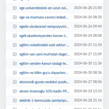
2024-06-28 21:00
ege-universitesinin-en-uzun-soluklu-kazisi-olan-klaros-dunyaya-tanitilacak-MQ...
2024-06-26 08:30
ege-ve-marmara-cevreci-belediyeler-birligi-haziran-ayi-encumen-toplantisi-bur...
2024-06-26 09:44
egede-uluslararasi-sempozyumlar-devam-ediyor-s8WzgKJq.jpg
2024-06-24 08:08
egeli-akademisyenden-kanser-tedavisinde-milli-ilac-gelistirmeye-yonelik-proje...
2024-06-25 11:50
egitim-nobetindeki-ozel-sektor-ogretmenleri-bakan-tekin-ile-gorustu-bZk8rRZQ.jpg
2024-06-27 21:09
egitim-sen-yeni-mufredat-degerlendirmesine-meb-sansuru-26zai6TI.jpeg
2024-06-30 11:36
egitim-senden-kanun-taslagi-tepkisi-4Cl1Ue2a.jpg
2024-06-30 08:36
egitim-ve-bilim-gucu-dayanisma-sendikasi-lutfen-ogretmenlerin-kpss-puani-cidd...
2024-06-27 08:06
ekonomik-guven-endeksi-yuzde-25-azaldi-9Wm9Z1TU.jpg
2024-06-24 13:10
ekrem-imamoglu-101i-kadin-99u-erkek-toplam-200-tren-surucusunun-brovelerini-a...
2024-06-28 21:16
elektrik-1-temmuzda-zamlaniyor-E3JxfNXD.jpg