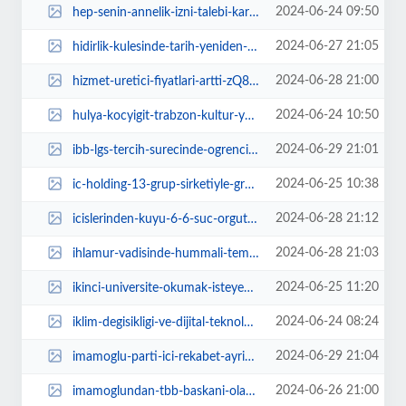
2024-06-24 09:50
hep-senin-annelik-izni-talebi-karsilik-buldu-qH2Uav3C.jpg
2024-06-27 21:05
hidirlik-kulesinde-tarih-yeniden-canlanacak-JemgnxFC.jpg
2024-06-28 21:00
hizmet-uretici-fiyatlari-artti-zQ8g188s.jpg
2024-06-24 10:50
hulya-kocyigit-trabzon-kultur-yolu-festivalinde-bnEQ3Hr3.jpg
2024-06-29 21:01
ibb-lgs-tercih-surecinde-ogrencilere-rehberlik-ve-danismanlik-hizmeti-sunuyor...
2024-06-25 10:38
ic-holding-13-grup-sirketiyle-great-place-to-work-sertifikasi-almaya-hak-kaza...
2024-06-28 21:12
icislerinden-kuyu-6-6-suc-orgutu-daha-cokertildi-n4J6Dcuk.jpg
2024-06-28 21:03
ihlamur-vadisinde-hummali-temizlik-calismasi-8tH5ZmZJ.jpg
2024-06-25 11:20
ikinci-universite-okumak-isteyenlere-yokten-uzucu-karar-26KKTS9W.jpg
2024-06-24 08:24
iklim-degisikligi-ve-dijital-teknolojiler-masaya-yatirildi-Ql3upqT8.jpg
2024-06-29 21:04
imamoglu-parti-ici-rekabet-ayrismanin-degil-butunlesmenin-aracidir-EtD6UN7F.jpg
2024-06-26 21:00
imamoglundan-tbb-baskani-olarak-ilk-etkinlik-eGTrJ5Ll.jpg