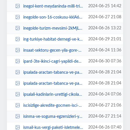
2024-06-25 14:42
inegol-kent-meydaninda-milli-tribun-kuruluyor-bVAmjQYW.jpg
2024-06-27 21:08
inegolde-son-16-coskusu-kklA6rMt.jpg
2024-06-26 13:22
inegolde-turizm-mevsimi-2kMjLDAE.jpg
2024-06-29 21:01
ing-turkiye-habitat-dernegi-ve-kagider-is-birligi-ile-kahramanmarasin-yeniden...
2024-06-24 11:36
insaat-sektoru-gecen-yila-gore-yavasladi-Gdi16wl9.jpg
2024-06-30 07:36
ipard-3te-ikinci-cagri-yapildi-destek-butcesi-80-milyon-avro-dnYfZSqd.jpg
2024-06-28 21:04
ipsalada-aractan-tabanca-ve-para-ele-gecirildi-cCAlPA8C.jpg
2024-06-28 21:04
ipsalada-aractan-tabanca-ve-para-ele-gecirildi-RcMOJrFY.jpg
2024-06-24 07:06
ipsalali-kadinlarin-urettigi-cikolatalar-satista-sMM9Y722.jpg
2024-06-27 21:06
iscisizlige-akredite-gocmen-isci-vizesi-cozumu-U6cSYJMw.jpg
2024-06-27 21:14
isinma-ve-soguma-egzersizleri-yapilmali-dogru-teknikler-uygulanmali-Z1d4VuJU.jpg
2024-06-26 07:40
ismail-kus-vergi-paketi-isletmelerimizin-yukunu-agirlastirmamali-OzPZ3qga.jpg