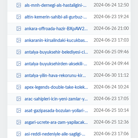
2024-06-24 12:50
als-mnh-dernegi-als-hastaligini-anlatan-yeni-kitap-yayinladi-Z8R8hFli.png
2024-06-23 19:24
altin-kemerin-sahibi-ali-gurbuz-oldu-pfO3NnGV.jpg
2024-06-26 21:00
ankara-offroada-hazir-BXpAW23Y.jpg
2024-06-23 17:03
ankaranin-kirsalindaki-kucukbas-hayvanlari-buyuksehir-yikiyor-2iZ9B4E4.jpg
2024-06-25 09:46
antalya-buyuksehir-belediyesi-cittaslow-agina-dahil-oldu-253mfXlb.jpg
2024-06-24 09:44
antalya-buyuksehirden-aksekili-ureticilere-sulama-borusu-destegi-S3w1cApL.jpg
2024-06-30 11:12
antalya-yilin-hava-rekorunu-kirdi-C1SucdMs.jpg
2024-06-24 10:24
apex-legends-double-take-koleksiyon-etkinligi-yarin-basliyor-uSbDWzhx.jpg
2024-06-23 17:05
arac-sahipleri-icin-yeni-zamlar-yolda-FSwiacOn.jpg
2024-06-25 10:14
asat-gazipasada-bozulan-yollari-asfaltladi-XTWHrGRF.jpg
2024-06-25 12:36
asgari-ucrete-ara-zam-yapilacak-mi-G6JQ5cnQ.jpg
2024-06-23 17:06
asi-reddi-nedeniyle-aile-sagligi-merkezi-personeli-magdur-edilmemeli-NACwZIPO...