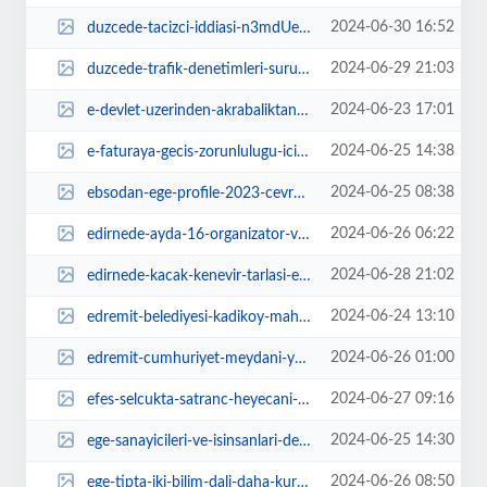
2024-06-30 16:52
duzcede-tacizci-iddiasi-n3mdUelM.jpg
2024-06-29 21:03
duzcede-trafik-denetimleri-suruyor-R421Db2g.jpg
2024-06-23 17:01
e-devlet-uzerinden-akrabaliktan-cikarma-iddiasi-asilsiz-wQKiRMZN.jpg
2024-06-25 14:38
e-faturaya-gecis-zorunlulugu-icin-son-gunler-2MwwHrU5.jpg
2024-06-25 08:38
ebsodan-ege-profile-2023-cevre-odullerinde-1incilik-odulu-iRYwaqeO.jpg
2024-06-26 06:22
edirnede-ayda-16-organizator-ve-870-gocmen-yakalandi-7OHq7eSf.jpg
2024-06-28 21:02
edirnede-kacak-kenevir-tarlasi-ele-gecirildi-pz13fkyD.jpg
2024-06-24 13:10
edremit-belediyesi-kadikoy-mahallesinde-yollari-duzenliyor-usbFFa3O.jpg
2024-06-26 01:00
edremit-cumhuriyet-meydani-yenilendi-18rPuTaM.jpg
2024-06-27 09:16
efes-selcukta-satranc-heyecani-6sAUXt9P.jpg
2024-06-25 14:30
ege-sanayicileri-ve-isinsanlari-derneginden-ozlem-cerciogluna-nezaket-ziyaret...
2024-06-26 08:50
ege-tipta-iki-bilim-dali-daha-kuruldu-OGzaJFX6.jpg