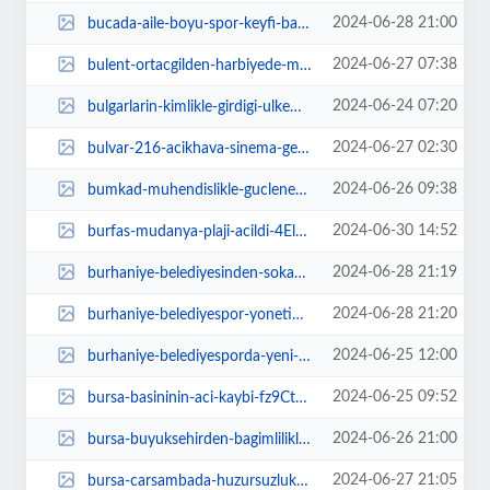
2024-06-28 21:00
bucada-aile-boyu-spor-keyfi-basliyor-OQrrlfrf.jpg
2024-06-27 07:38
bulent-ortacgilden-harbiyede-muzik-dolu-gece-ywf1qlqO.jpg
2024-06-24 07:20
bulgarlarin-kimlikle-girdigi-ulkemizden-vizeyi-odesek-bile-cikamiyoruz-jvy1vn...
2024-06-27 02:30
bulvar-216-acikhava-sinema-geceleri-basliyor-gavLvXJO.jpg
2024-06-26 09:38
bumkad-muhendislikle-guclenen-dunya-konferansi-duzenledi-4SWxbA4A.jpg
2024-06-30 14:52
burfas-mudanya-plaji-acildi-4ElBaR7B.jpg
2024-06-28 21:19
burhaniye-belediyesinden-sokak-hayvanlari-icin-ozenli-bakim-Bh1Oljcp.jpg
2024-06-28 21:20
burhaniye-belediyespor-yonetimi-belli-oldu-7vqY4g5D.jpg
2024-06-25 12:00
burhaniye-belediyesporda-yeni-kurul-uyeleri-belli-oldu-71p1YRqA.jpg
2024-06-25 09:52
bursa-basininin-aci-kaybi-fz9CtVTF.jpg
2024-06-26 21:00
bursa-buyuksehirden-bagimlilikla-mucadeleye-destek-wt9fBUxg.jpg
2024-06-27 21:05
bursa-carsambada-huzursuzluk-suruyor-68YAjepP.jpg