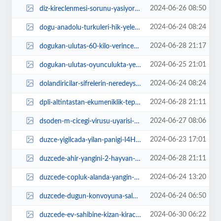
2024-06-26 08:50
diz-kireclenmesi-sorunu-yasiyorsaniz-SDuG3VHl.jpg
2024-06-24 08:24
dogu-anadolu-turkuleri-hik-yeleriyle-eude-hayat-buldu-MPvm6B69.jpg
2024-06-28 21:17
dogukan-ulutas-60-kilo-verince-kendisini-gorenlerin-sok-oldugunu-soyledi-qlZg...
2024-06-25 21:01
dogukan-ulutas-oyunculukta-yeni-projelere-goz-kirpti-Hq1TAvdw.jpg
2024-06-24 08:24
dolandiricilar-sifrelerin-neredeyse-yarisini-bir-dakikadan-kisa-surede-kirabi...
2024-06-28 21:11
dpli-altintastan-ekumeniklik-tepkisi-xW8pxME4.jpg
2024-06-27 08:06
dsoden-m-cicegi-virusu-uyarisi-NsExJAID.jpeg
2024-06-23 17:01
duzce-yigilcada-yilan-panigi-I4HiI1ru.jpg
2024-06-28 21:11
duzcede-ahir-yangini-2-hayvan-telef-oldu-i6zQWJvx.jpg
2024-06-24 13:20
duzcede-copluk-alanda-yangin-hmEPUkGk.jpg
2024-06-24 06:50
duzcede-dugun-konvoyuna-saldiri-hucHi96P.jpg
2024-06-30 06:22
duzcede-ev-sahibine-kizan-kiraci-evi-yakti-7buqMDUq.jpg