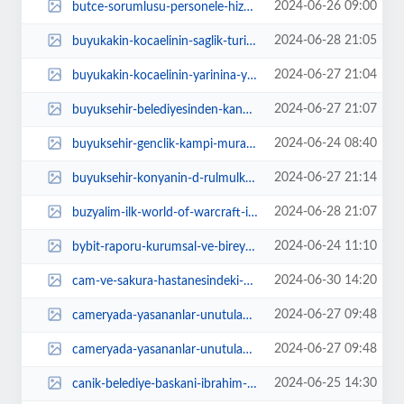
2024-06-26 09:00
butce-sorumlusu-personele-hizmeti-ici-egitim-u7FpZm8t.jpg
2024-06-28 21:05
buyukakin-kocaelinin-saglik-turizmine-katki-saglayacak-tesisi-yerinde-inceled...
2024-06-27 21:04
buyukakin-kocaelinin-yarinina-yatirim-yapiyoruz-2DaZsmaU.jpg
2024-06-27 21:07
buyuksehir-belediyesinden-kano-sup-sporlari-icin-doga-dostu-alan-kullanimi-to...
2024-06-24 08:40
buyuksehir-genclik-kampi-muratpasali-ogrencileri-agirladi-dP24yBuJ.jpg
2024-06-27 21:14
buyuksehir-konyanin-d-rulmulk-olusunun-927-yilini-kutlayacak-TVwdp8DR.jpg
2024-06-28 21:07
buzyalim-ilk-world-of-warcraft-is-birligiyle-diablo-immortala-geliyor-egz5rIe...
2024-06-24 11:10
bybit-raporu-kurumsal-ve-bireysel-yatirimcilar-arasinda-stablecoin-riskinin-a...
2024-06-30 14:20
cam-ve-sakura-hastanesindeki-nukleer-sizinti-iddialarina-yanit-geldi-IEvNrFir...
2024-06-27 09:48
cameryada-yasananlar-unutulamaz-1tRXjxAj.jpg
2024-06-27 09:48
cameryada-yasananlar-unutulamaz-LSb9LOqk.jpg
2024-06-25 14:30
canik-belediye-baskani-ibrahim-sandikci-canikimize-yeni-sosyal-yasam-alanlari...