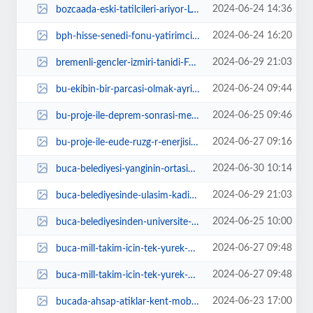
2024-06-24 14:36
bozcaada-eski-tatilcileri-ariyor-LydN7d1X.jpg
2024-06-24 16:20
bph-hisse-senedi-fonu-yatirimcisina-kazandirdi-QRtZA1wY.jpg
2024-06-29 21:03
bremenli-gencler-izmiri-tanidi-FuEjw1u7.jpg
2024-06-24 09:44
bu-ekibin-bir-parcasi-olmak-ayricalik-4LvdNvlL.jpg
2024-06-25 09:46
bu-proje-ile-deprem-sonrasi-menopozal-donemdeki-kadinlarin-saglik-ihtiyaclari...
2024-06-27 09:16
bu-proje-ile-eude-ruzg-r-enerjisi-kullanilmasina-yonelik-yol-haritasi-sunulac...
2024-06-30 10:14
buca-belediyesi-yanginin-ortasinda-kalan-canlara-kucak-acti-fBG9InJ4.jpg
2024-06-29 21:03
buca-belediyesinde-ulasim-kadinlara-emanet-zARiqu5H.jpg
2024-06-25 10:00
buca-belediyesinden-universite-ogrencileri-icin-konukevi-rq5pxtUQ.jpg
2024-06-27 09:48
buca-mill-takim-icin-tek-yurek-oldu-nUsHUV6s.jpg
2024-06-27 09:48
buca-mill-takim-icin-tek-yurek-oldu-UVnGmvfi.jpg
2024-06-23 17:00
bucada-ahsap-atiklar-kent-mobilyasina-donusturuluyor-veXvFB5V.jpg