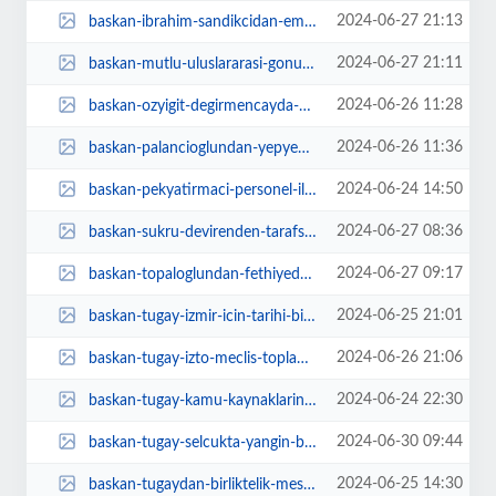
2024-06-27 21:13
baskan-ibrahim-sandikcidan-emeklilere-mujde-zmtqlgQb.jpg
2024-06-27 21:11
baskan-mutlu-uluslararasi-gonullu-egitimciler-konferansinda-konustu-dezavanta...
2024-06-26 11:28
baskan-ozyigit-degirmencayda-dunyanin-en-guzel-balini-uretecegiz-zXA9Ymhj.jpg
2024-06-26 11:36
baskan-palancioglundan-yepyeni-uygulama-mobil-baskan-PB3UxGxR.jpg
2024-06-24 14:50
baskan-pekyatirmaci-personel-ile-bayramlasti-pwCXq5Nr.jpg
2024-06-27 08:36
baskan-sukru-devirenden-tarafsizlik-aciklamasi-t7KHyJxQ.jpg
2024-06-27 09:17
baskan-topaloglundan-fethiyede-ziyaretler-FwkwCTDf.jpg
2024-06-25 21:01
baskan-tugay-izmir-icin-tarihi-bir-gun-DSi4RyqL.jpg
2024-06-26 21:06
baskan-tugay-izto-meclis-toplantisina-katildi-bu-sehirdeki-canli-cansiz-tum-v...
2024-06-24 22:30
baskan-tugay-kamu-kaynaklarini-korumak-benim-gorevim-dr6pBFXQ.jpg
2024-06-30 09:44
baskan-tugay-selcukta-yangin-bolgesinde-incelemelerde-bulundu-AppGRYmG.jpg
2024-06-25 14:30
baskan-tugaydan-birliktelik-mesaji-dHTxvZ3x.jpg